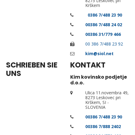
8273 Leskovec pri
Krškem
0
0386
7/488 23 90
0
0386
7/488 24 02
0
0386
31/779 466
00 386 7/488 23 92
kim@siol.net
SCHRIEBEN SIE
KONTAKT
UNS
Kim kovinsko podjetje
d.o.o.
Ulica 11.novembra 49,
8273 Leskovec pri
Krškem, SI -
SLOVENIA
00386 7/488 23 90
00386 7/888 2402