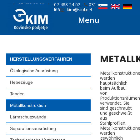
07 488 23 90
07 488 24 02
031
779 466
kim@siol.net
Menu
METALL
HERSTELLUNGSVERFAHREN
Ökologische Ausrüstung
Metallkonstruktion
werden
Hebezeuge
hauptsächlich
beim Aufbau
von
Tender
Produktionsräumen
verwendet. Sie
Metallkonstruktion
sind geschraubt
und geschweißt
Lärmschutzwände
aus
Stahlprofilen.
Metallkonstruktion
Separationsausrüstung
werden
gewöhnlich