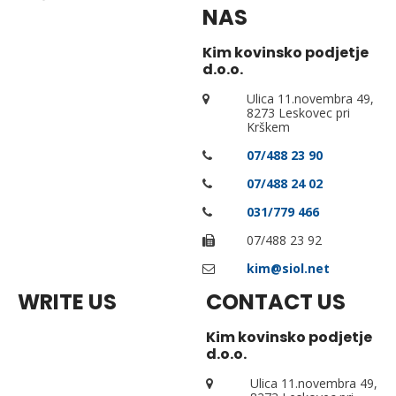
NAS
Kim kovinsko podjetje
d.o.o.
Ulica 11.novembra 49,
8273 Leskovec pri
Krškem
07/488 23 90
07/488 24 02
031/779 466
07/488 23 92
kim@siol.net
WRITE US
CONTACT US
Kim kovinsko podjetje
d.o.o.
Ulica 11.novembra 49,