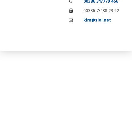
00386 31/779 466
00386 7/488 23 92
kim@siol.net