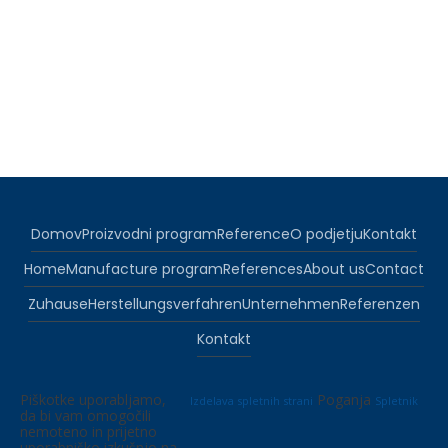
Domov
Proizvodni program
Reference
O podjetju
Kontakt
Home
Manufacture program
References
About us
Contact
Zuhause
Herstellungsverfahren
Unternehmen
Referenzen
Kontakt
Piškotke uporabljamo,
Poganja
Izdelava spletnih strani
Spletnik
da bi vam omogočili
nemoteno in prijetno
uporabniško izkušnjo na